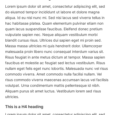
Lorem ipsum dolor sit amet, consectetur adipiscing elit, sed
do eiusmod tempor incididunt ut labore et dolore magna
aliqua. Id eu nisl nunc mi. Sed nisi lacus sed viverra tellus in
hac habitasse platea. Quam elementum pulvinar etiam non
quam lacus suspendisse faucibus. Eleifend donec pretium
vulputate sapien nec. Neque aliquam vestibulum morbi
blandit cursus risus. Ultrices dui sapien eget mi proin sed.
Massa massa ultricies mi quis hendrerit dolor. Ullamcorper
malesuada proin libero nunc consequat interdum varius sit.
Risus feugiat in ante metus dictum at tempor. Massa sapien
faucibus et molestie ac feugiat sed lectus vestibulum. Risus
nullam eget felis eget nunc lobortis. Malesuada nunc vel risus
commodo viverra. Amet commodo nulla facilisi nullam. Vel
risus commodo viverra maecenas accumsan lacus vel facilisis
volutpat. Urna condimentum mattis pellentesque id nibh.
Aliquam purus sit amet luctus. Vestibulum lorem sed risus
ultricies.
This is a H4 heading
Lorem ipsum dolor sit amet, consectetur adipiscing elit, sed