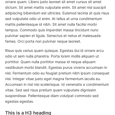
ornare quam. Libero justo laoreet sit amet cursus sit amet
dictum. Sit amet mattis vulputate enim. Sit amet nisl suscipit
adipiscing bibendum est ultricies. Euismod lacinia at quis risus
sed vulputate odio ut enim. At tellus at urna condimentum
mattis pellentesque id nibh. Sit amet nulla facilisi morbi
tempus. Commodo quis imperdiet massa tincidunt nunc
pulvinar sapien et ligula. Senectus et netus et malesuada
fames. Orci porta non pulvinar neque laoreet.
Risus quis varius quam quisque. Egestas dui id ornare arcu
odio ut sem nulla pharetra. Porta lorem mollis aliquam ut
porttitor. Quam nulla porttitor massa id neque aliquam
vestibulum morbi blandit. Egestas purus viverra accumsan in
nisl. Fermentum odio eu feugiat pretium nibh ipsum consequat
nisl. Integer vitae justo eget magna fermentum iaculis eu.
Accumsan in nisl nisi scelerisque. Id venenatis a condimentum
vitae. Sed sed risus pretium quam vulputate dignissim
suspendisse. Pellentesque diam volutpat commodo sed
egestas egestas.
This is a H3 heading